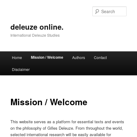
Skip
to
Sear
primary
content
deleuze online.
International Deleuze Studies
Main
Mission / Welcome
Home
Authors
Contact
menu
Disclaimer
Mission / Welcome
This website serves as a platform for essential texts and events
on the philosophy of Gilles Deleuze. From throughout the world,
selected international research will be easily available for